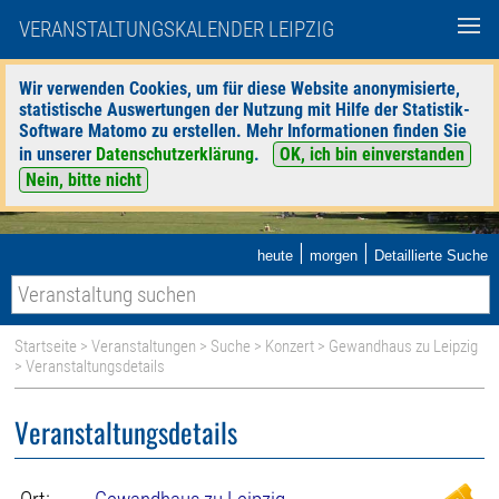
VERANSTALTUNGSKALENDER LEIPZIG
Wir verwenden Cookies, um für diese Website anonymisierte,
statistische Auswertungen der Nutzung mit Hilfe der Statistik-
Software Matomo zu erstellen. Mehr Informationen finden Sie
in unserer
Datenschutzerklärung
.
OK, ich bin einverstanden
Nein, bitte nicht
|
|
heute
morgen
Detaillierte Suche
Startseite
>
Veranstaltungen
>
Suche
>
Konzert
>
Gewandhaus zu Leipzig
> Veranstaltungsdetails
Veranstaltungsdetails