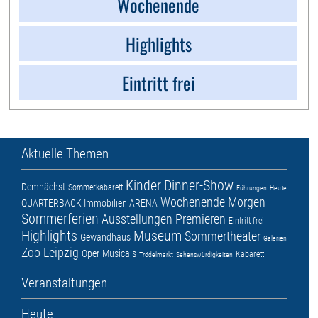
Wochenende
Highlights
Eintritt frei
Aktuelle Themen
Kinder
Dinner-Show
Demnächst
Sommerkabarett
Führungen
Heute
Wochenende
Morgen
QUARTERBACK Immobilien ARENA
Sommerferien
Ausstellungen
Premieren
Eintritt frei
Highlights
Museum
Sommertheater
Gewandhaus
Galerien
Zoo Leipzig
Oper
Musicals
Kabarett
Trödelmarkt
Sehenswürdigkeiten
Veranstaltungen
Heute