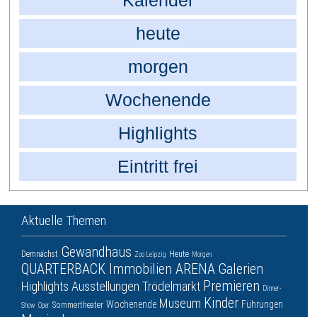
Kalender
heute
morgen
Wochenende
Highlights
Eintritt frei
Aktuelle Themen
Gewandhaus
Demnächst
Heute
Zoo Leipzig
Morgen
QUARTERBACK Immobilien ARENA
Galerien
Premieren
Highlights
Ausstellungen
Trödelmarkt
Dinner-
Kinder
Museum
Wochenende
Führungen
Sommertheater
Show
Oper