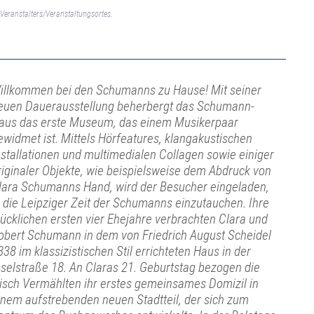
Veranstalters/Veranstaltungsortes.
illkommen bei den Schumanns zu Hause! Mit seiner
euen Dauerausstellung beherbergt das Schumann-
aus das erste Museum, das einem Musikerpaar
ewidmet ist. Mittels Hörfeatures, klangakustischen
nstallationen und multimedialen Collagen sowie einiger
riginaler Objekte, wie beispielsweise dem Abdruck von
lara Schumanns Hand, wird der Besucher eingeladen,
n die Leipziger Zeit der Schumanns einzutauchen. Ihre
lücklichen ersten vier Ehejahre verbrachten Clara und
obert Schumann in dem von Friedrich August Scheidel
838 im klassizistischen Stil errichteten Haus in der
nselstraße 18. An Claras 21. Geburtstag bezogen die
risch Vermählten ihr erstes gemeinsames Domizil in
inem aufstrebenden neuen Stadtteil, der sich zum