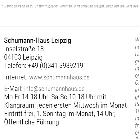
lt. Dennoch kann es zu Unstimmigkeiten kommen. Bitte schauen Sie ggf. auch auf die Seite des 
Schumann-Haus Leipzig
W
n
Inselstraße 18
H
04103 Leipzig
g
Telefon:
+49 (0)341 39392191
I
o
Internet:
www.schumannhaus.de
C
E-Mail:
info@schumannhaus.de
i
Mo-Fr 14-18 Uhr; Sa-So 10-18 Uhr mit
g
R
Klangraum, jeden ersten Mittwoch im Monat
1
Eintritt frei, 1. Sonntag im Monat, 14 Uhr,
I
Öffentliche Führung
f
e