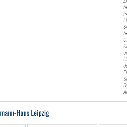
Z
b
P
L
S
b
C
K
u
H
d
F
S
S
A
mann-Haus Leipzig