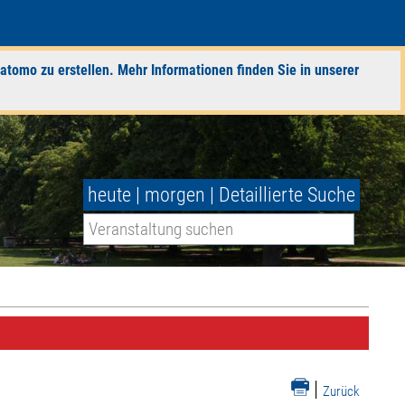
atomo zu erstellen. Mehr Informationen finden Sie in unserer
heute
|
morgen
|
Detaillierte Suche
|
Zurück