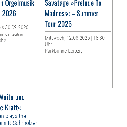
n Orgelmusik
Savatage »Prelude To
g 2026
Madness« – Summer
Tour 2026
is 30.09.2026
rmine im Zeitraum)
Mittwoch, 12.08.2026 | 18:30
che
Uhr
Parkbühne Leipzig
Weite und
e Kraft«
n plays the
ini P.-Schmölzer