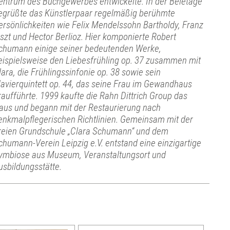
entrum des Buchgewerbes entwickelte. In der Beletage
egrüßte das Künstlerpaar regelmäßig berühmte
ersönlichkeiten wie Felix Mendelssohn Bartholdy, Franz
iszt und Hector Berlioz. Hier komponierte Robert
chumann einige seiner bedeutenden Werke,
eispielsweise den Liebesfrühling op. 37 zusammen mit
lara, die Frühlingssinfonie op. 38 sowie sein
lavierquintett op. 44, das seine Frau im Gewandhaus
raufführte. 1999 kaufte die Rahn Dittrich Group das
aus und begann mit der Restaurierung nach
enkmalpflegerischen Richtlinien. Gemeinsam mit der
reien Grundschule „Clara Schumann“ und dem
chumann-Verein Leipzig e.V. entstand eine einzigartige
ymbiose aus Museum, Veranstaltungsort und
usbildungsstätte.