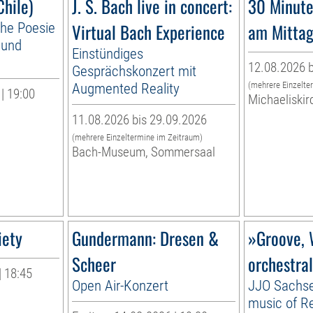
Chile)
J. S. Bach live in concert:
30 Minute
che Poesie
Virtual Bach Experience
am Mitta
 und
Einstündiges
12.08.2026 b
Gesprächskonzert mit
Augmented Reality
(mehrere Einzelte
| 19:00
Michaeliskir
11.08.2026 bis 29.09.2026
(mehrere Einzeltermine im Zeitraum)
Bach-Museum, Sommersaal
iety
Gundermann: Dresen &
»Groove, 
Scheer
orchestral
| 18:45
Open Air-Konzert
JJO Sachse
music of Re