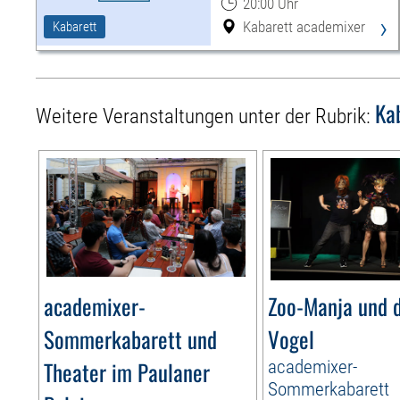
20:00 Uhr
›
Kabarett academixer
Kabarett
Ka
Weitere Veranstaltungen unter der Rubrik:
academixer-
Zoo-Manja und d
Sommerkabarett und
Vogel
Theater im Paulaner
academixer-
Sommerkabarett