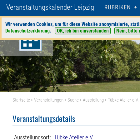
Veranstaltungskalender Leipzig
RUBRIKEN
Wir verwenden Cookies, um für diese Website anonymisierte, stati
Datenschutzerklärung
.
OK, ich bin einverstanden
Nein, bitte 
Startseite
>
Veranstaltungen
>
Suche
>
Ausstellung
>
Tübke Atelier e.V.
Veranstaltungsdetails
Ausstellungsort:
Tübke Atelier e.V.