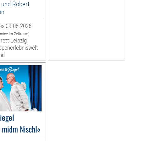
 und Robert
nn
is 09.08.2026
rmine im Zeitraum)
rett Leipzig
ropenerlebniswelt
nd
liegel
 midm Nischl«