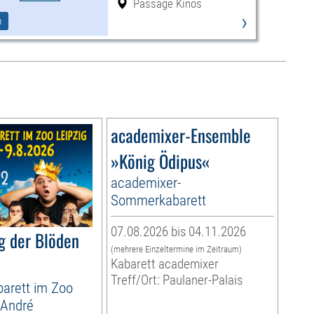
Passage Kinos
›
m
academixer-Ensemble
»König Ödipus«
academixer-
Sommerkabarett
07.08.2026 bis 04.11.2026
g der Blöden
(mehrere Einzeltermine im Zeitraum)
Kabarett academixer
Treff/Ort: Paulaner-Palais
arett im Zoo
 André