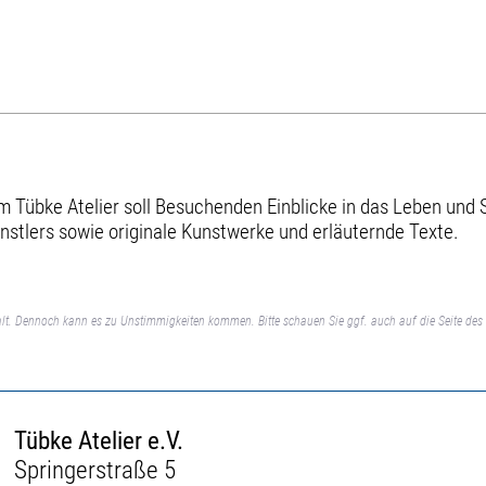
 Tübke Atelier soll Besuchenden Einblicke in das Leben und 
stlers sowie originale Kunstwerke und erläuternde Texte.
lt. Dennoch kann es zu Unstimmigkeiten kommen. Bitte schauen Sie ggf. auch auf die Seite des 
Tübke Atelier e.V.
Springerstraße 5