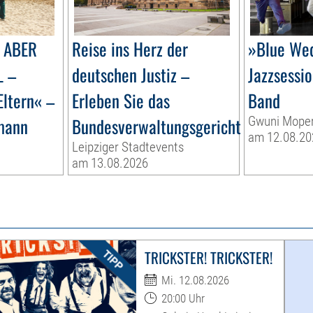
 ABER
Reise ins Herz der
»Blue We
L –
deutschen Justiz –
Jazzsessi
Eltern« –
Erleben Sie das
Band
mann
Bundesverwaltungsgericht
Gwuni Mope
am 12.08.20
Leipziger Stadtevents
am 13.08.2026
TRICKSTER! TRICKSTER!
Mi. 12.08.2026
20:00 Uhr