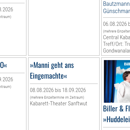
Bautzmann
8.2026
Günschma
eitraum)
06.08.2026 b
(mehrere Einzelte
Central Kaba
Treff/Ort: T
Gondwanala
GO«
»Manni geht ans
Eingemachte«
9.2026
eitraum)
08.08.2026 bis 18.09.2026
(mehrere Einzeltermine im Zeitraum)
Kabarett-Theater Sanftwut
Biller & F
»Huddelei