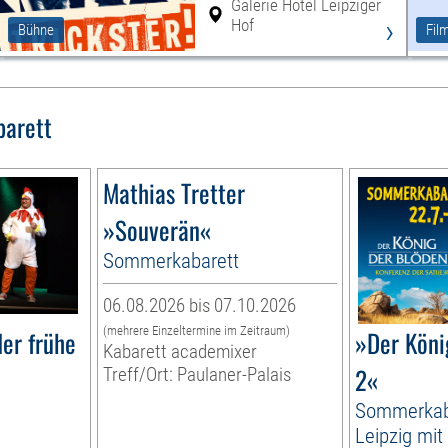
Galerie Hotel Leipziger
›
Hof
Bühne
Fil
barett
Mathias Tretter
»Souverän«
Sommerkabarett
06.08.2026 bis 07.10.2026
(mehrere Einzeltermine im Zeitraum)
er frühe
»Der Köni
Kabarett academixer
2«
Treff/Ort: Paulaner-Palais
Sommerkab
Leipzig mit