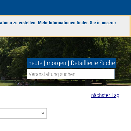
atomo zu erstellen. Mehr Informationen finden Sie in unserer
heute
|
morgen
|
Detaillierte Suche
nächster Tag