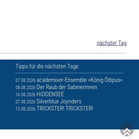
nächster Tag
Tipps für die nächsten Tage
academixer-Ensemble »König Ödipus«
07.08.2026
Der Raub der Sabinerinnen
08.08.2026
HIDDENSEE
16.08.2026
Silverblue Joyriders
07.08.2026
TRICKSTER! TRICKSTER!
12.08.2026