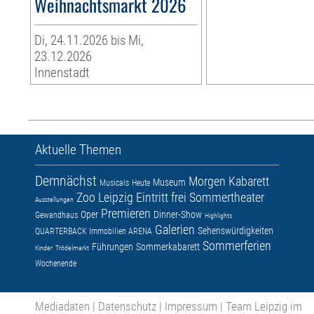
Weihnachtsmarkt 2026
Di, 24.11.2026 bis Mi,
23.12.2026
Innenstadt
Aktuelle Themen
Demnächst
Morgen
Kabarett
Museum
Musicals
Heute
Zoo Leipzig
Eintritt frei
Sommertheater
Ausstellungen
Premieren
Oper
Dinner-Show
Gewandhaus
Highlights
Galerien
Sehenswürdigkeiten
QUARTERBACK Immobilien ARENA
Sommerferien
Führungen
Sommerkabarett
Kinder
Trödelmarkt
Wochenende
Mediadaten
|
Datenschutz
|
Impressum
|
Team Leipzig im