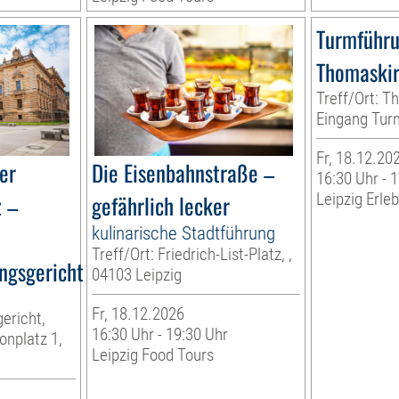
Turmführ
Thomaski
Treff/Ort: T
Eingang Turm
Fr, 18.12.20
er
Die Eisenbahnstraße –
16:30 Uhr - 
z –
gefährlich lecker
Leipzig Erl
kulinarische Stadtführung
Treff/Ort: Friedrich-List-Platz, ,
ngsgericht
04103 Leipzig
Fr, 18.12.2026
ericht,
16:30 Uhr - 19:30 Uhr
onplatz 1,
Leipzig Food Tours