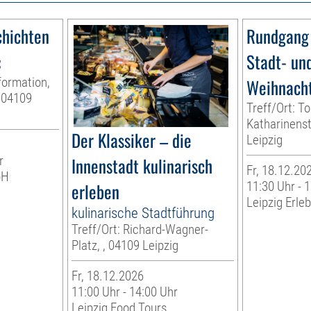
hichten
Rundgang 
«
Stadt- un
nformation,
Weihnacht
 04109
Treff/Ort: To
Katharinenst
Der Klassiker – die
Leipzig
r
Innenstadt kulinarisch
Fr, 18.12.20
bH
erleben
11:30 Uhr - 
Leipzig Erl
kulinarische Stadtführung
Treff/Ort: Richard-Wagner-
Platz, , 04109 Leipzig
Fr, 18.12.2026
11:00 Uhr - 14:00 Uhr
Leipzig Food Tours