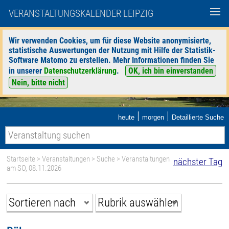
VERANSTALTUNGSKALENDER LEIPZIG
Wir verwenden Cookies, um für diese Website anonymisierte,
statistische Auswertungen der Nutzung mit Hilfe der Statistik-
Software Matomo zu erstellen. Mehr Informationen finden Sie
in unserer
Datenschutzerklärung
.
OK, ich bin einverstanden
Nein, bitte nicht
|
|
heute
morgen
Detaillierte Suche
Startseite
>
Veranstaltungen
>
Suche
> Veranstaltungen
nächster Tag
am SO, 08.11.2026