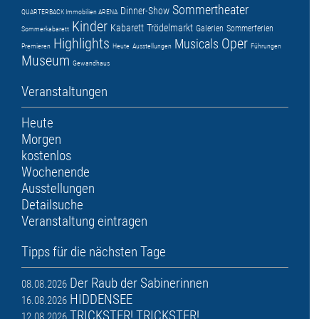
Sommertheater
Dinner-Show
QUARTERBACK Immobilien ARENA
Kinder
Kabarett
Trödelmarkt
Galerien
Sommerferien
Sommerkabarett
Highlights
Oper
Musicals
Premieren
Heute
Ausstellungen
Führungen
Museum
Gewandhaus
Veranstaltungen
Heute
Morgen
kostenlos
Wochenende
Ausstellungen
Detailsuche
Veranstaltung eintragen
Tipps für die nächsten Tage
Der Raub der Sabinerinnen
08.08.2026
HIDDENSEE
16.08.2026
TRICKSTER! TRICKSTER!
12.08.2026