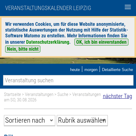
VERANSTALTUNGSKALENDER LEIPZIG
Wir verwenden Cookies, um für diese Website anonymisierte,
statistische Auswertungen der Nutzung mit Hilfe der Statistik-
Software Matomo zu erstellen. Mehr Informationen finden Sie
in unserer
Datenschutzerklärung
.
OK, ich bin einverstanden
Nein, bitte nicht
|
|
heute
morgen
Detaillierte Suche
Startseite
>
Veranstaltungen
>
Suche
> Veranstaltungen
nächster Tag
am SO, 30.08.2026