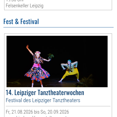
Felsenkeller Leipzig
Fest & Festival
14. Leipziger Tanztheaterwochen
Festival des Leipziger Tanztheaters
Fr, 21.08.2026 bis So, 20.09.2026