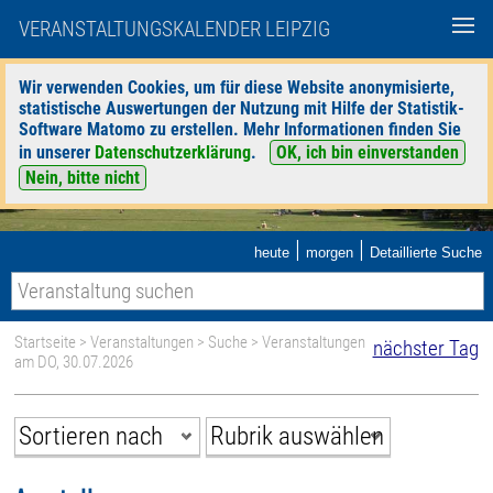
VERANSTALTUNGSKALENDER LEIPZIG
Wir verwenden Cookies, um für diese Website anonymisierte,
statistische Auswertungen der Nutzung mit Hilfe der Statistik-
Software Matomo zu erstellen. Mehr Informationen finden Sie
in unserer
Datenschutzerklärung
.
OK, ich bin einverstanden
Nein, bitte nicht
|
|
heute
morgen
Detaillierte Suche
Startseite
>
Veranstaltungen
>
Suche
> Veranstaltungen
nächster Tag
am DO, 30.07.2026