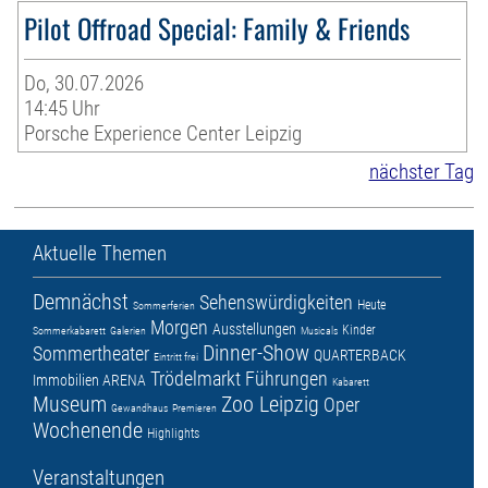
Pilot Offroad Special: Family & Friends
Do, 30.07.2026
14:45 Uhr
Porsche Experience Center Leipzig
nächster Tag
Aktuelle Themen
Demnächst
Sehenswürdigkeiten
Heute
Sommerferien
Morgen
Ausstellungen
Kinder
Sommerkabarett
Galerien
Musicals
Dinner-Show
Sommertheater
QUARTERBACK
Eintritt frei
Trödelmarkt
Führungen
Immobilien ARENA
Kabarett
Museum
Zoo Leipzig
Oper
Gewandhaus
Premieren
Wochenende
Highlights
Veranstaltungen