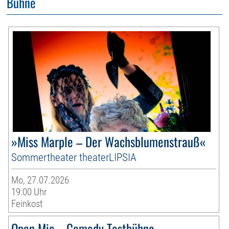
Bühne
»Miss Marple – Der Wachsblumenstrauß«
Sommertheater theaterLIPSIA
Mo, 27.07.2026
19:00 Uhr
Feinkost
Open Mic – Comedy Testbühne