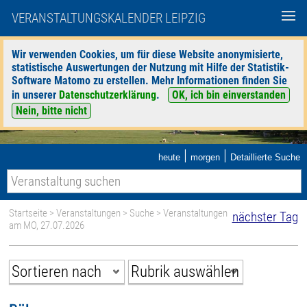
VERANSTALTUNGSKALENDER LEIPZIG
Wir verwenden Cookies, um für diese Website anonymisierte,
statistische Auswertungen der Nutzung mit Hilfe der Statistik-
Software Matomo zu erstellen. Mehr Informationen finden Sie
in unserer
Datenschutzerklärung
.
OK, ich bin einverstanden
Nein, bitte nicht
|
|
heute
morgen
Detaillierte Suche
Startseite
>
Veranstaltungen
>
Suche
> Veranstaltungen
nächster Tag
am MO, 27.07.2026