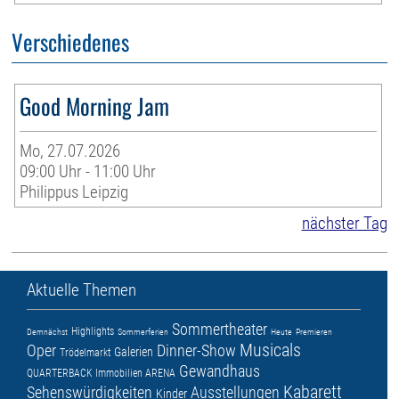
Verschiedenes
Good Morning Jam
Mo, 27.07.2026
09:00 Uhr - 11:00 Uhr
Philippus Leipzig
nächster Tag
Aktuelle Themen
Sommertheater
Highlights
Demnächst
Sommerferien
Heute
Premieren
Musicals
Oper
Dinner-Show
Galerien
Trödelmarkt
Gewandhaus
QUARTERBACK Immobilien ARENA
Kabarett
Sehenswürdigkeiten
Ausstellungen
Kinder