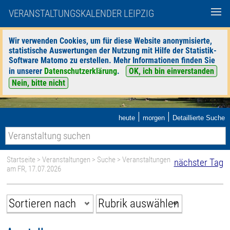
VERANSTALTUNGSKALENDER LEIPZIG
Wir verwenden Cookies, um für diese Website anonymisierte,
statistische Auswertungen der Nutzung mit Hilfe der Statistik-
Software Matomo zu erstellen. Mehr Informationen finden Sie
in unserer
Datenschutzerklärung
.
OK, ich bin einverstanden
Nein, bitte nicht
|
|
heute
morgen
Detaillierte Suche
Startseite
>
Veranstaltungen
>
Suche
> Veranstaltungen
nächster Tag
am FR, 17.07.2026