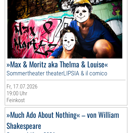
»Max & Moritz aka Thelma & Louise«
Sommertheater theaterLIPSIA & il comico
Fr, 17.07.2026
19:00 Uhr
Feinkost
»Much Ado About Nothing« – von William
Shakespeare