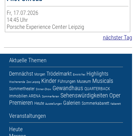
Fr, 17.07.2026
14:45 Uhr
Porsche Experience Center Leipzig
nächster Tag
Aktuelle Themen
Demnächst
Trödelmarkt
Highlights
Morgen
Eintritt frei
Kinder
Musicals
Führungen
Museum
Wochenende
Zoo Leipzig
Gewandhaus
Sommertheater
QUARTERBACK
Dinner-Show
Sehenswürdigkeiten
Oper
Immobilien ARENA
Sommerferien
Premieren
Galerien
Heute
Sommerkabarett
Ausstellungen
Kabarett
Veranstaltungen
Heute