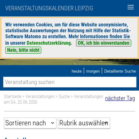
VERANSTALTUNGSKALENDER LEIPZIG
Wir verwenden Cookies, um für diese Website anonymisierte,
statistische Auswertungen der Nutzung mit Hilfe der Statistik-
Software Matomo zu erstellen. Mehr Informationen finden Sie
in unserer
Datenschutzerklärung
.
OK, ich bin einverstanden
Nein, bitte nicht
|
|
heute
morgen
Detaillierte Suche
Startseite
>
Veranstaltungen
>
Suche
> Veranstaltungen
nächster Tag
am SA, 20.06.2026