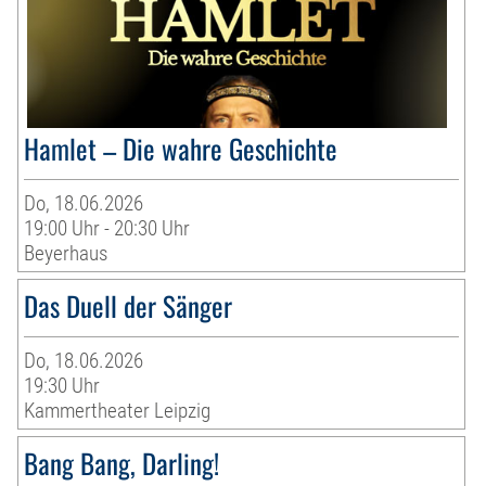
Hamlet – Die wahre Geschichte
Do, 18.06.2026
19:00 Uhr - 20:30 Uhr
Beyerhaus
Das Duell der Sänger
Do, 18.06.2026
19:30 Uhr
Kammertheater Leipzig
Bang Bang, Darling!