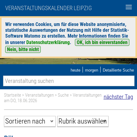
VERANSTALTUNGSKALENDER LEIPZIG
Wir verwenden Cookies, um für diese Website anonymisierte,
statistische Auswertungen der Nutzung mit Hilfe der Statistik-
Software Matomo zu erstellen. Mehr Informationen finden Sie
in unserer
Datenschutzerklärung
.
OK, ich bin einverstanden
Nein, bitte nicht
|
|
heute
morgen
Detaillierte Suche
Startseite
>
Veranstaltungen
>
Suche
> Veranstaltungen
nächster Tag
am DO, 18.06.2026