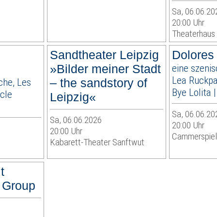
Sa, 06.06.20
20:00 Uhr
Theaterhaus 
Sandtheater Leipzig
Dolores 
»Bilder meiner Stadt
eine szeni
Lea Ruckp
che, Les
– the sandstory of
Bye Lolita 
acle
Leipzig«
Sa, 06.06.20
Sa, 06.06.2026
20:00 Uhr
20:00 Uhr
Cammerspie
Kabarett-Theater Sanftwut
t
 Group