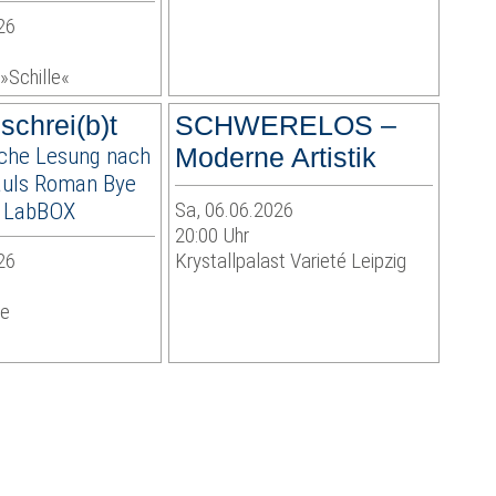
26
»Schille«
schrei(b)t
SCHWERELOS –
sche Lesung nach
Moderne Artistik
auls Roman Bye
| LabBOX
Sa, 06.06.2026
20:00 Uhr
26
Krystallpalast Varieté Leipzig
le