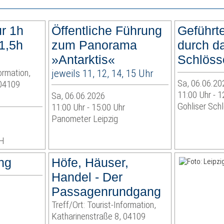
r 1h
Öffentliche Führung
Geführt
1,5h
zum Panorama
durch d
»Antarktis«
Schlöss
formation,
jeweils 11, 12, 14, 15 Uhr
Sa, 06.06.20
 04109
11:00 Uhr - 1
Sa, 06.06.2026
Gohliser Sch
11:00 Uhr - 15:00 Uhr
Panometer Leipzig
bH
ng
Höfe, Häuser,
Handel - Der
Passagenrundgang
Treff/Ort: Tourist-Information,
Katharinenstraße 8, 04109