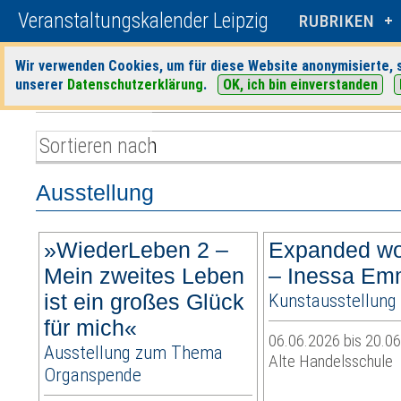
Veranstaltungskalender Leipzig
RUBRIKEN
Wir verwenden Cookies, um für diese Website anonymisierte, s
unserer
Datenschutzerklärung
.
OK, ich bin einverstanden
Startseite
>
Veranstaltungen
>
Suche
> Veranstaltungen am SA, 06.0
Ausstellung
»WiederLeben 2 –
Expanded w
Mein zweites Leben
– Inessa Em
ist ein großes Glück
Kunstausstellung
für mich«
06.06.2026 bis 20.0
Ausstellung zum Thema
Alte Handelsschule
Organspende