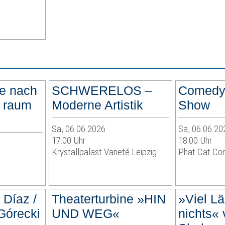
he nach
SCHWERELOS –
Comedy:
– raum
Moderne Artistik
Show
Sa, 06.06.2026
Sa, 06.06.20
17:00 Uhr
18:00 Uhr
Krystallpalast Varieté Leipzig
Phat Cat Com
 Díaz /
Theaterturbine »HIN
»Viel L
Górecki
UND WEG«
nichts« 