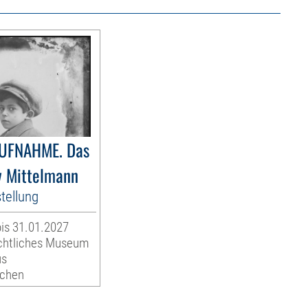
UFNAHME. Das
v Mittelmann
tellung
is 31.01.2027
chtliches Museum
us
ßchen