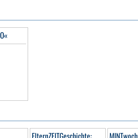
GO«
ElternZEITGeschichte:
MINTwoch