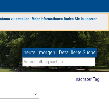
atomo zu erstellen. Mehr Informationen finden Sie in unserer
heute
|
morgen
|
Detaillierte Suche
nächster Tag