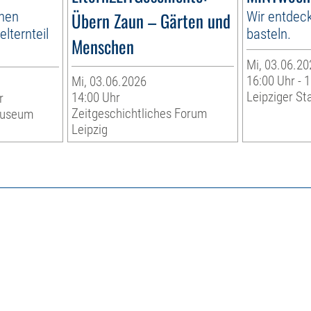
inen
Übern Zaun – Gärten und
Wir entdec
lternteil
basteln.
Menschen
d
Mi, 03.06.20
16:00 Uhr - 
Mi, 03.06.2026
Leipziger St
14:00 Uhr
r
Zeitgeschichtliches Forum
museum
Leipzig