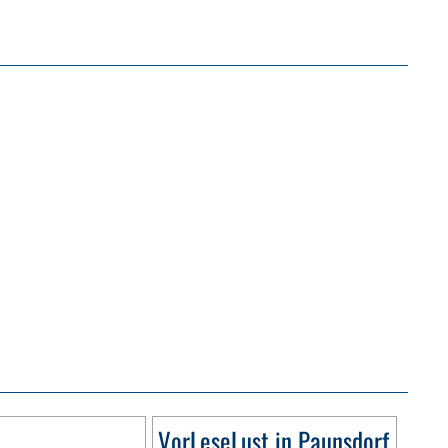
VorLeseLust in Paunsdorf