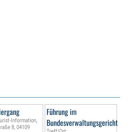
iergang
Führung im
urist-Information,
Bundesverwaltungsgericht
raße 8, 04109
Treff/Ort: