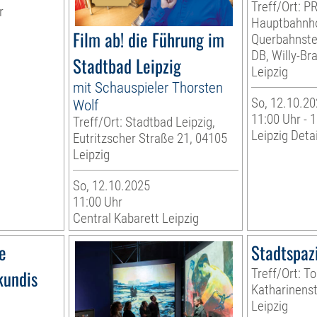
Treff/Ort:
r
Hauptbahnho
Film ab! die Führung im
Querbahnstei
DB, Willy-Br
Stadtbad Leipzig
Leipzig
mit Schauspieler Thorsten
So, 12.10.20
Wolf
11:00 Uhr - 
Treff/Ort: Stadtbad Leipzig,
Leipzig Detai
Eutritzscher Straße 21, 04105
Leipzig
So, 12.10.2025
11:00 Uhr
Central Kabarett Leipzig
e
Stadtspaz
kundis
Treff/Ort: To
Katharinenst
Leipzig