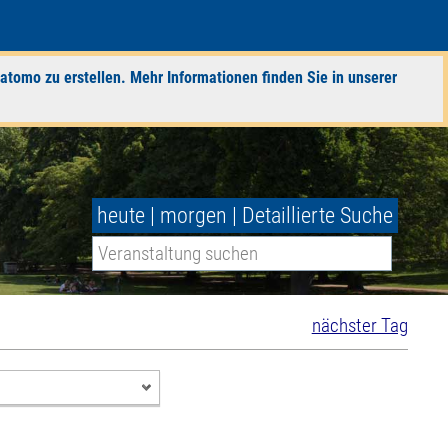
atomo zu erstellen. Mehr Informationen finden Sie in unserer
heute
|
morgen
|
Detaillierte Suche
nächster Tag