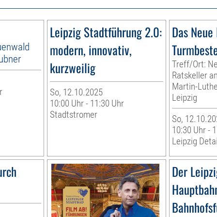
Leipzig Stadtführung 2.0:
Das Neue 
Auenwald
modern, innovativ,
Turmbest
eubner
kurzweilig
Treff/Ort: N
Ratskeller a
Martin-Luthe
r
So, 12.10.2025
Leipzig
g
10:00 Uhr - 11:30 Uhr
Stadtstromer
So, 12.10.20
10:30 Uhr - 
Leipzig Detai
urch
Der Leipzi
Hauptbahn
Bahnhofsf