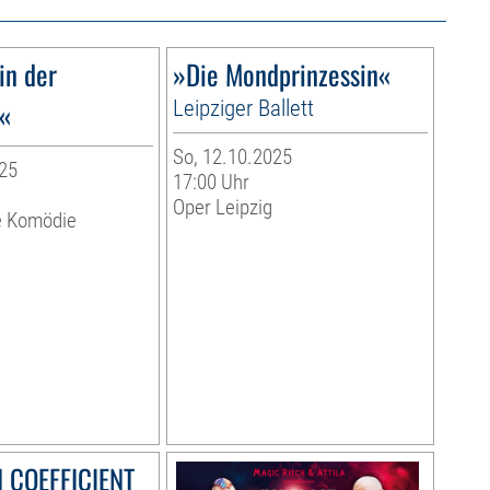
in der
»Die Mondprinzessin«
«
Leipziger Ballett
So, 12.10.2025
25
17:00 Uhr
Oper Leipzig
e Komödie
COEFFICIENT