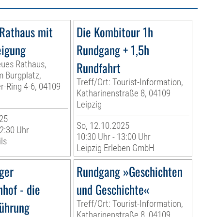
Rathaus mit
Die Kombitour 1h
eigung
Rundgang + 1,5h
eues Rathaus,
Rundfahrt
m Burgplatz,
Treff/Ort: Tourist-Information,
r-Ring 4-6, 04109
Katharinenstraße 8, 04109
Leipzig
25
So, 12.10.2025
12:30 Uhr
10:30 Uhr - 13:00 Uhr
ls
Leipzig Erleben GmbH
ger
Rundgang »Geschichten
hof - die
und Geschichte«
ührung
Treff/Ort: Tourist-Information,
Katharinenstraße 8, 04109