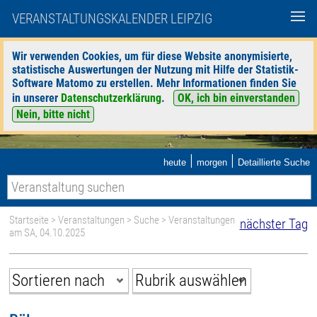
VERANSTALTUNGSKALENDER LEIPZIG
Wir verwenden Cookies, um für diese Website anonymisierte,
statistische Auswertungen der Nutzung mit Hilfe der Statistik-
Software Matomo zu erstellen. Mehr Informationen finden Sie
in unserer
Datenschutzerklärung
.
OK, ich bin einverstanden
Nein, bitte nicht
|
|
heute
morgen
Detaillierte Suche
Startseite
>
Veranstaltungen
>
Suche
> Veranstaltungen
nächster Tag
am SA, 04.10.2025