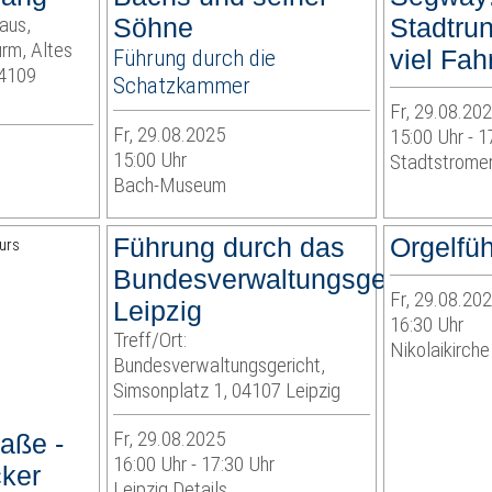
haus,
Söhne
Stadtrun
rm, Altes
Führung durch die
viel Fa
04109
Schatzkammer
Fr, 29.08.20
Fr, 29.08.2025
15:00 Uhr - 1
15:00 Uhr
Stadtstrome
Bach-Museum
Führung durch das
Orgelfü
Bundesverwaltungsgericht
Fr, 29.08.20
Leipzig
16:30 Uhr
Treff/Ort:
Nikolaikirche
Bundesverwaltungsgericht,
Simsonplatz 1, 04107 Leipzig
Fr, 29.08.2025
aße -
16:00 Uhr - 17:30 Uhr
cker
Leipzig Details