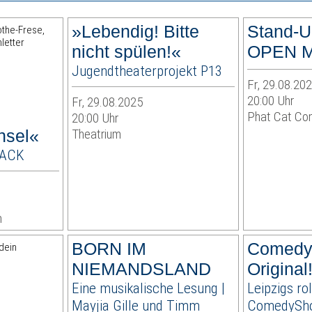
»Lebendig! Bitte
Stand-
nicht spülen!«
OPEN M
Jugendtheaterprojekt P13
Fr, 29.08.20
20:00 Uhr
Fr, 29.08.2025
Phat Cat Com
20:00 Uhr
nsel«
Theatrium
PACK
n
BORN IM
ComedyT
NIEMANDSLAND
Original
Eine musikalische Lesung |
Leipzigs ro
Mayjia Gille und Timm
ComedySh