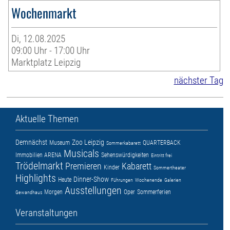
Wochenmarkt
Di, 12.08.2025
09:00 Uhr - 17:00 Uhr
Marktplatz Leipzig
nächster Tag
Aktuelle Themen
Demnächst
Zoo Leipzig
Museum
QUARTERBACK
Sommerkabarett
Musicals
Immobilien ARENA
Sehenswürdigkeiten
Eintritt frei
Trödelmarkt
Premieren
Kabarett
Kinder
Sommertheater
Highlights
Dinner-Show
Heute
Führungen
Wochenende
Galerien
Ausstellungen
Morgen
Oper
Sommerferien
Gewandhaus
Veranstaltungen