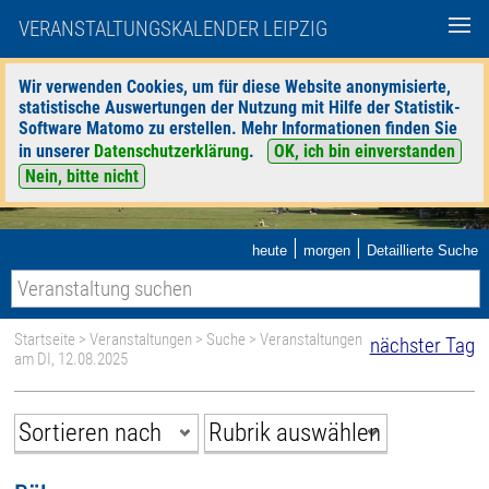
VERANSTALTUNGSKALENDER LEIPZIG
Wir verwenden Cookies, um für diese Website anonymisierte,
statistische Auswertungen der Nutzung mit Hilfe der Statistik-
Software Matomo zu erstellen. Mehr Informationen finden Sie
in unserer
Datenschutzerklärung
.
OK, ich bin einverstanden
Nein, bitte nicht
|
|
heute
morgen
Detaillierte Suche
Startseite
>
Veranstaltungen
>
Suche
> Veranstaltungen
nächster Tag
am DI, 12.08.2025