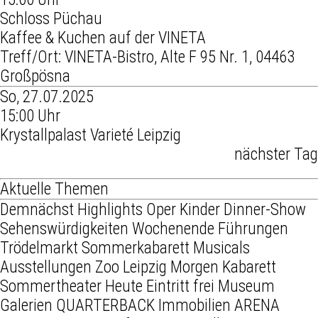
Schloss Püchau
Kaffee & Kuchen auf der VINETA
Treff/Ort: VINETA-Bistro, Alte F 95 Nr. 1, 04463
Großpösna
So, 27.07.2025
15:00 Uhr
Krystallpalast Varieté Leipzig
nächster Tag
Aktuelle Themen
Demnächst
Highlights
Oper
Kinder
Dinner-Show
Sehenswürdigkeiten
Wochenende
Führungen
Trödelmarkt
Sommerkabarett
Musicals
Ausstellungen
Zoo Leipzig
Morgen
Kabarett
Sommertheater
Heute
Eintritt frei
Museum
Galerien
QUARTERBACK Immobilien ARENA