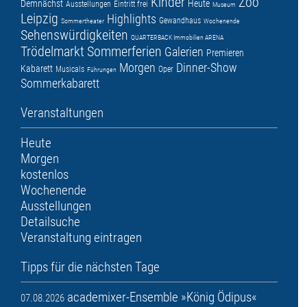
Kinder
Zoo
Demnächst
Heute
Ausstellungen
Eintritt frei
Museum
Leipzig
Highlights
Gewandhaus
Sommertheater
Wochenende
Sehenswürdigkeiten
QUARTERBACK Immobilien ARENA
Trödelmarkt
Sommerferien
Galerien
Premieren
Morgen
Dinner-Show
Kabarett
Musicals
Oper
Führungen
Sommerkabarett
Veranstaltungen
Heute
Morgen
kostenlos
Wochenende
Ausstellungen
Detailsuche
Veranstaltung eintragen
Tipps für die nächsten Tage
academixer-Ensemble »König Ödipus«
07.08.2026