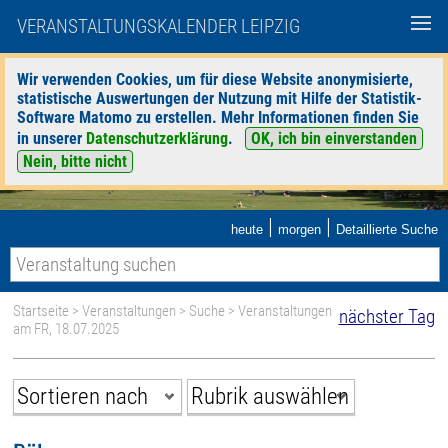
VERANSTALTUNGSKALENDER LEIPZIG
Wir verwenden Cookies, um für diese Website anonymisierte,
statistische Auswertungen der Nutzung mit Hilfe der Statistik-
Software Matomo zu erstellen. Mehr Informationen finden Sie
in unserer
Datenschutzerklärung
.
OK, ich bin einverstanden
Nein, bitte nicht
|
|
heute
morgen
Detaillierte Suche
Startseite
>
Veranstaltungen
>
Suche
> Veranstaltungen
nächster Tag
am FR, 18.07.2025