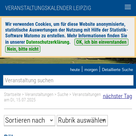
VERANSTALTUNGSKALENDER LEIPZIG
Wir verwenden Cookies, um für diese Website anonymisierte,
statistische Auswertungen der Nutzung mit Hilfe der Statistik-
Software Matomo zu erstellen. Mehr Informationen finden Sie
in unserer
Datenschutzerklärung
.
OK, ich bin einverstanden
Nein, bitte nicht
|
|
heute
morgen
Detaillierte Suche
Startseite
>
Veranstaltungen
>
Suche
> Veranstaltungen
nächster Tag
am DI, 15.07.2025