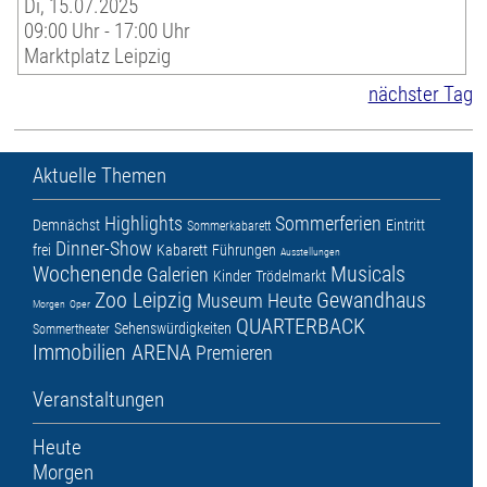
Di, 15.07.2025
09:00 Uhr - 17:00 Uhr
Marktplatz Leipzig
nächster Tag
Aktuelle Themen
Highlights
Sommerferien
Demnächst
Eintritt
Sommerkabarett
Dinner-Show
frei
Kabarett
Führungen
Ausstellungen
Wochenende
Musicals
Galerien
Kinder
Trödelmarkt
Zoo Leipzig
Gewandhaus
Museum
Heute
Morgen
Oper
QUARTERBACK
Sehenswürdigkeiten
Sommertheater
Immobilien ARENA
Premieren
Veranstaltungen
Heute
Morgen